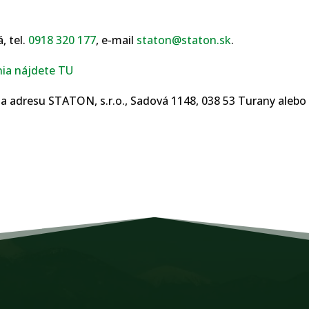
, tel.
0918 320 177
, e-mail
staton@staton.sk
.
nia nájdete TU
 na adresu STATON, s.r.o., Sadová 1148, 038 53 Turany ale