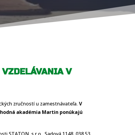
 VZDELÁVANIA V
ických zručností u zamestnávateľa.
V
Obchodná akadémia Martin ponúkajú
osti STATON, s.r.o., Sadová 1148, 038 53