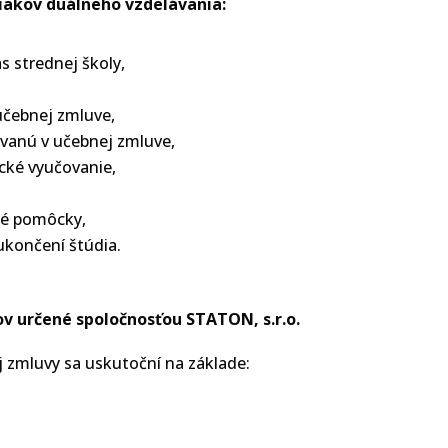
žiakov duálneho vzdelávania:
s strednej školy,
učebnej zmluve,
vanú v učebnej zmluve,
cké vyučovanie,
né pomôcky,
ukončení štúdia.
ov určené spoločnosťou STATON, s.r.o.
 zmluvy sa uskutoční na základe: