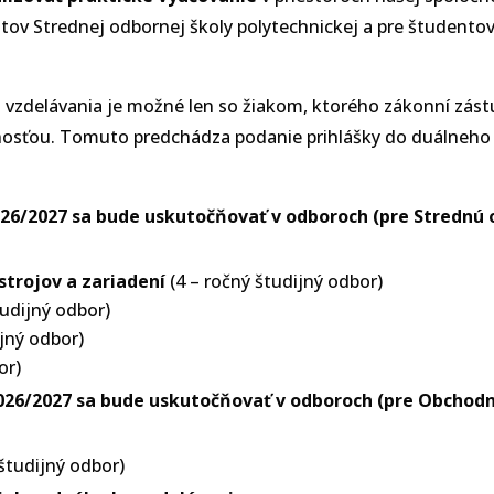
tov Strednej odbornej školy polytechnickej a pre študent
vzdelávania je možné len so žiakom, ktorého zákonní zástu
nosťou. Tomuto predchádza podanie prihlášky do duálneho 
26/2027 sa bude uskutočňovať v odboroch (pre Strednú o
strojov a zariadení
(4 – ročný študijný odbor)
tudijný odbor)
ijný odbor)
or)
026/2027 sa bude uskutočňovať v odboroch (pre Obchod
študijný odbor)