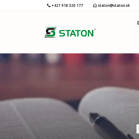
+421 918 320 177
staton@staton.sk