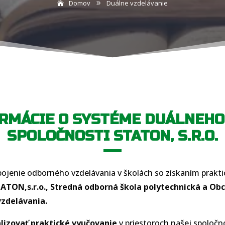
Domov
Duálne vzdelávanie
9
RMÁCIE O SYSTÉME DUÁLNEHO
SPOLOČNOSTI STATON, S.R.O.
pojenie odborného vzdelávania v školách so získaním prakt
TATON,s.r.o., Stredná odborná škola polytechnická a 
vzdelávania.
alizovať praktické vyučovanie
v priestoroch našej spoločn