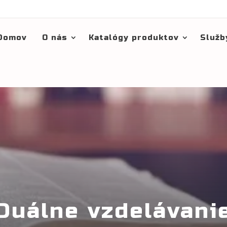
Domov
O nás
Katalógy produktov
Služb
Duálne vzdelávani