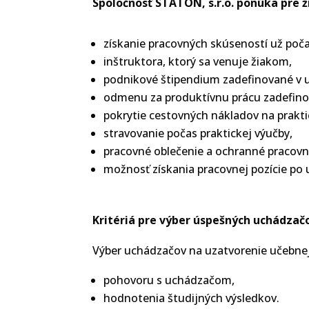
Spoločnosť STATON, s.r.o. ponúka pre 
získanie pracovných skúseností už poča
inštruktora, ktorý sa venuje žiakom,
podnikové štipendium zadefinované v 
odmenu za produktívnu prácu zadefino
pokrytie cestovných nákladov na prakti
stravovanie počas praktickej výučby,
pracovné oblečenie a ochranné pracov
možnosť získania pracovnej pozície po 
Kritériá pre výber úspešných uchádzač
Výber uchádzačov na uzatvorenie učebnej
pohovoru s uchádzačom,
hodnotenia študijných výsledkov.