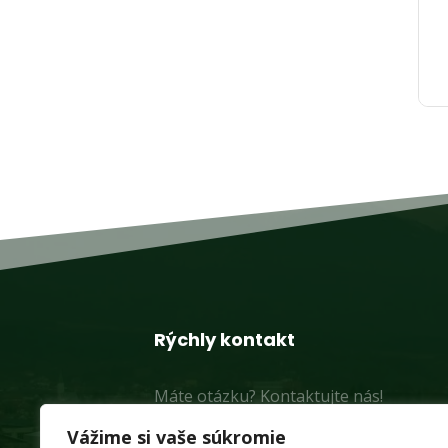
Rýchly kontakt
Máte otázku? Kontaktujte nás!
+421 918 320 177
Vážime si vaše súkromie
