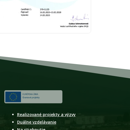
Realizované projekty a výzvy
Duálne vzdelávanie
Na stiahnutie