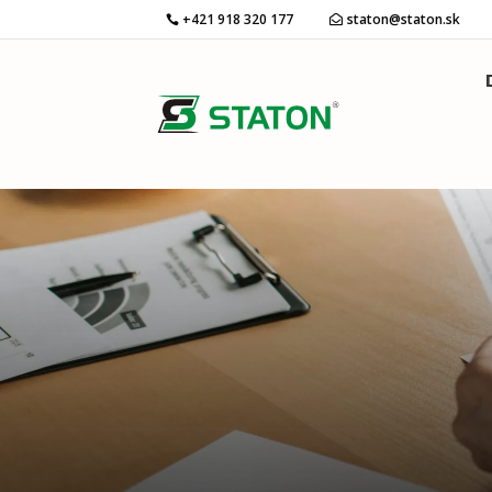
+421 918 320 177
staton@staton.sk