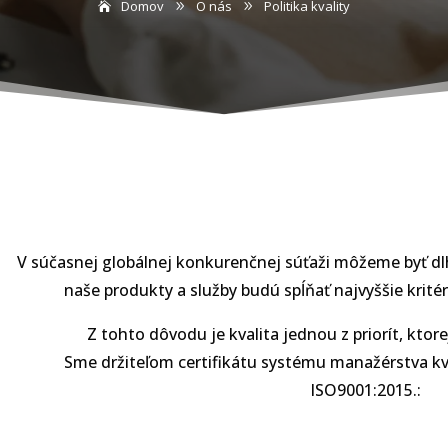
Domov
O nás
Politika kvality
9
9
V súčasnej globálnej konkurenčnej súťaži môžeme byť dl
naše produkty a služby budú spĺňať najvyššie kritér
Z tohto dôvodu je kvalita jednou z priorít, ktor
Sme držiteľom certifikátu systému manažérstva kva
ISO9001:2015.: