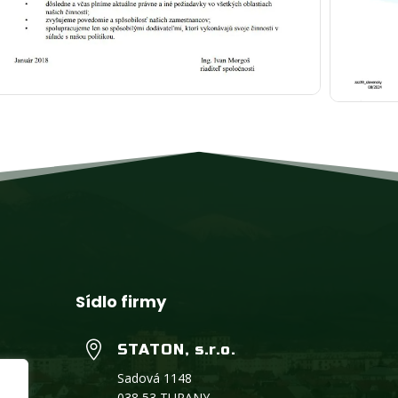
Sídlo firmy

STATON, s.r.o.
Sadová 1148
038 53 TURANY