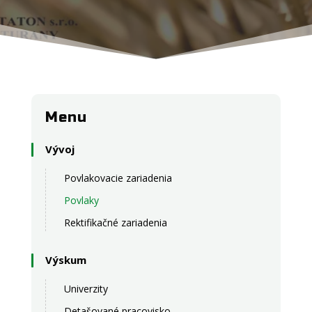
Menu
Vývoj
Povlakovacie zariadenia
Povlaky
Rektifikačné zariadenia
Výskum
Univerzity
Detašované pracovisko