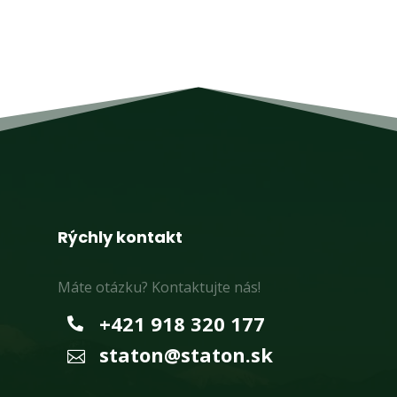
Rýchly kontakt
Máte otázku? Kontaktujte nás!
+421 918 320 177

staton@staton.sk
