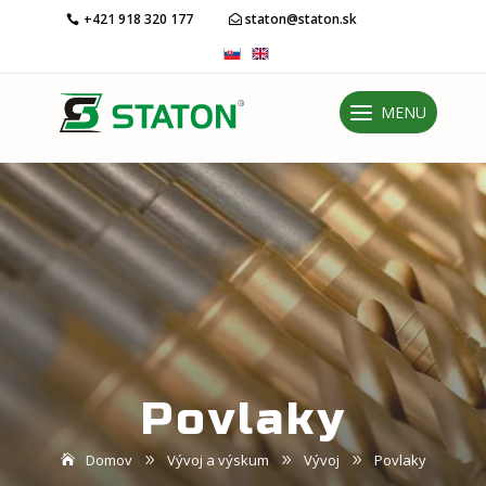
+421 918 320 177
staton@staton.sk
MENU
Povlaky
Domov
Vývoj a výskum
Vývoj
Povlaky
9
9
9