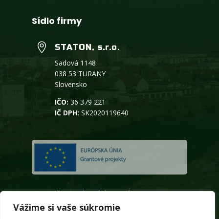
Sídlo firmy

STATON, s.r.o.
Sadová 1148
038 53 TURANY
Slovensko
IČO:
36 379 221
IČ DPH:
SK2020119640
Realizované projekty a výzvy
Vážime si vaše súkromie
Duálne vzdelávanie
Na stiahnutie