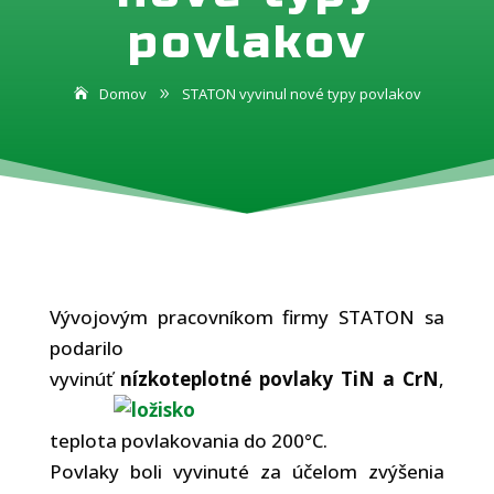
povlakov
Domov
STATON vyvinul nové typy povlakov
9
Vývojovým pracovníkom firmy STATON sa
podarilo
vyvinúť
nízkoteplotné povlaky
TiN a CrN
,
teplota povlakovania do 200°C.
Povlaky boli vyvinuté za účelom zvýšenia