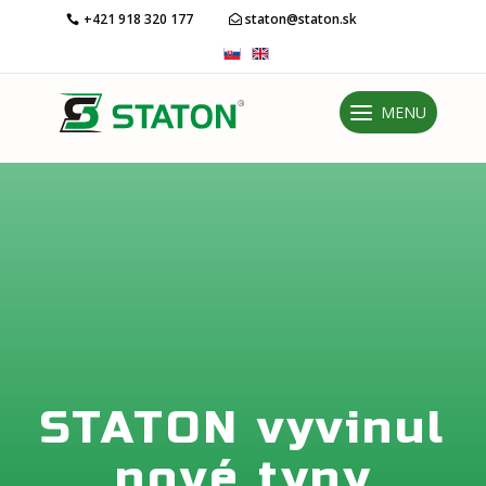
+421 918 320 177
staton@staton.sk
MENU
STATON vyvinul
nové typy