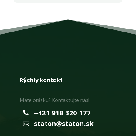
Rýchly kontakt
Máte otázku? Kontaktujte nás!
+421 918 320 177

staton@staton.sk
